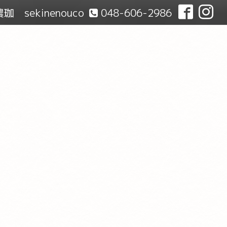
珈 sekinenouco
048-606-2986