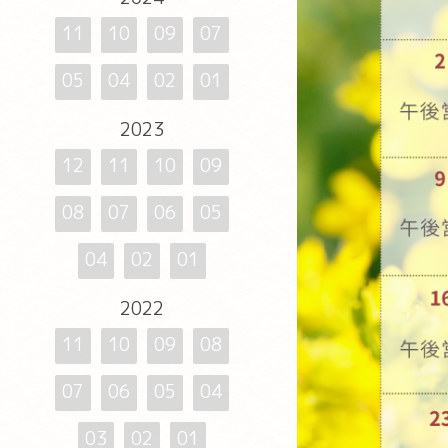
11
10
09
07
05
04
02
01
2023
12
11
10
09
08
07
06
05
04
02
01
2022
11
10
09
08
07
06
05
04
03
02
01