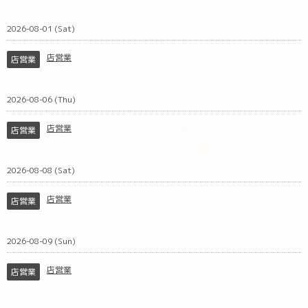
2026-08-01 (Sat)
店営業
店営業
2026-08-06 (Thu)
店営業
店営業
2026-08-08 (Sat)
店営業
店営業
2026-08-09 (Sun)
店営業
店営業