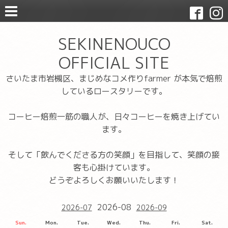
SEKINENOUCO
OFFICIAL SITE
さいたま市岩槻区、まじめなコメ作りfarmer が本気で焙煎
しているロースタリーです。
コーヒー焙煎一筋の職人が、日々コーヒーを焼き上げてい
ます。
そして「飲んでくださる方の笑顔」を目指して、笑顔の接
客も心掛けています。
どうぞよろしくお願いいたします！
2026-08
2026-07
2026-09
Sun.
Mon.
Tue.
Wed.
Thu.
Fri.
Sat.