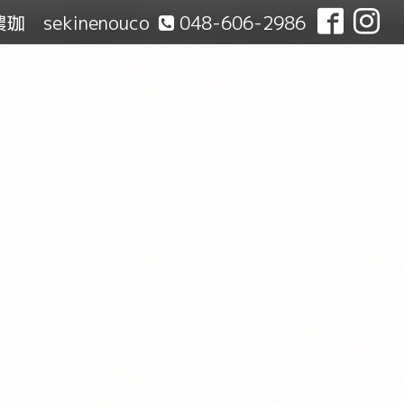
珈 sekinenouco
048-606-2986