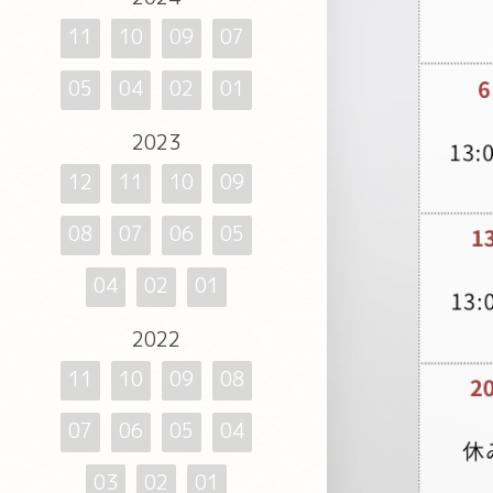
11
10
09
07
05
04
02
01
2023
12
11
10
09
08
07
06
05
04
02
01
2022
11
10
09
08
07
06
05
04
03
02
01