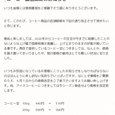
いつも皆様には関根農珈をご愛顧下さり誠にありがとうございます。
さて、このたび、コーヒー商品の店頭価格を下記の通り改正させて頂きたい
と存じます。
理由と致しましては、2020年からコーヒーの生豆が今までに経験したことの
ないような上げ幅で国際相場が高騰し、上げ止まりのままの状態が続いてい
る事です。弊店で提供しているコーヒー豆につきましては、なんとか、価格
を据え置いてまいりましたが、現行価格の維持はとても難しい状況に至りま
した。
いつもお世話になっているお客様にこうしたお知らせをしなければならない
のはほんとうに申し訳ない気持ちでいっぱいですが、なにとぞ事情をご賢察
のうえ、６月１日からの価格改定をご了承下さいますようお願い申し上げま
す。尚、アイスコーヒーにつきましては今シーズン製造分より価格を改定致
します。
コーヒー豆 100g 440円 → 510円
200g 860円 → 990円