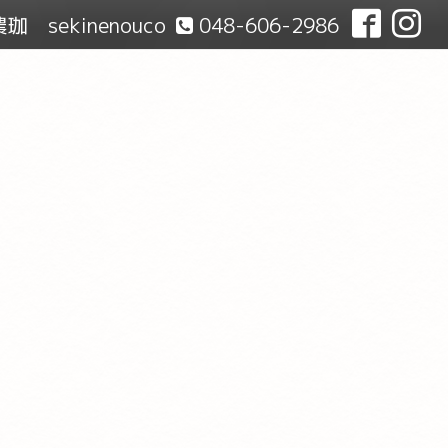
珈 sekinenouco
048-606-2986