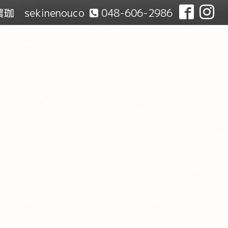
珈 sekinenouco
048-606-2986