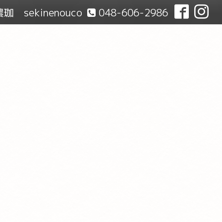
珈 sekinenouco
048-606-2986